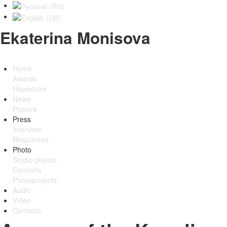
Ekaterina Monisova
Home
Awards
Repertoire
News
Posters
Press
Interview
Responses
Photo
Studio photos
Concerts
Photoprojects
Audio
Video
Contacts